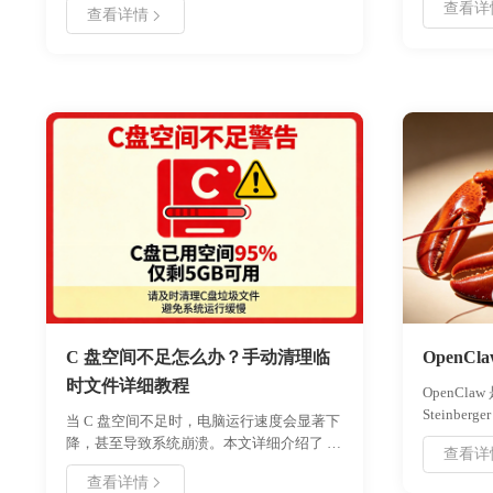
查看详
性、存储
查看详情
朋友们特别受人欢迎，特别是那些视频画面
同时探讨
中的gif动画图片，让人忍俊不禁、影响深
档案管理
刻。一个好的gif动画图片能引起网上的迅速
与转换 O
传播。如果我们能自己自创一些GIF动画图
理解并利
片那就好了，但是制作gif动画图片对于很多
朋友都是难事啊，有没有简单的将视频制作
gif动画图片的方法呢？
C 盘空间不足怎么办？手动清理临
OpenC
时文件详细教程
OpenCla
Steinbe
当 C 盘空间不足时，电脑运行速度会显著下
框架，俗称
降，甚至导致系统崩溃。本文详细介绍了 C
查看详
高效、灵
盘爆满的常见原因，并提供手动删除临时文
适用于多
查看详情
件的具体步骤，包括清理 Temp 文件夹、