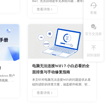
到底用什么
Bar）无法启动是常见系统问题，通常由服
用过好哈录
务未启用、快捷键冲突、权限限制或驱动异
查看详情
ifCam～后
常引起。本文系统梳理故障成因，并提供分
客服
图，对画质
步修复方案，涵盖服务配置、注册表调整、
，我一般还
驱动更新等核心操作。通过规范设置与权限
一般会录制
管理，用户可快速恢复录屏功能，满足游戏
～,我之前一
录制、屏幕演示等场景需求。建议优先检查
官方交流群
戏的视频，
系统服务状态，按步骤排查并定期维护系统
。好了，我
组件，以保障功能稳定性。
频吧，小伙
频、直播视
。
回到顶部
电脑无法连接WiFi？小白必看的全
册
面排查与手动修复指南
dows 用户
本文针对电脑无法连接WiFi的问题提供从基
清视频、动
础到进阶的排查方案，涵盖硬件检测、软件
介绍了软件
配置、系统服务恢复及高级设置调整等环
性化设置步
查看详情
节。通过逐步验证法帮助用户定位问题根
过本指南，
源，包含具体操作步骤、参数设置示例及常
行动态壁
见错误代码解析，适用于
论是新手用