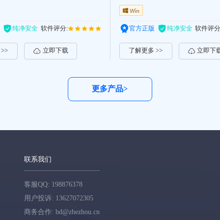
纯净安全
软件评分:
官方正版
纯净安全
软件评分
>>
立即下载
了解更多 >>
立即下
更多产品>
联系我们
客服QQ: 198876378
用户投诉: 13627072305
商务合作: bd@zhezhou.cn