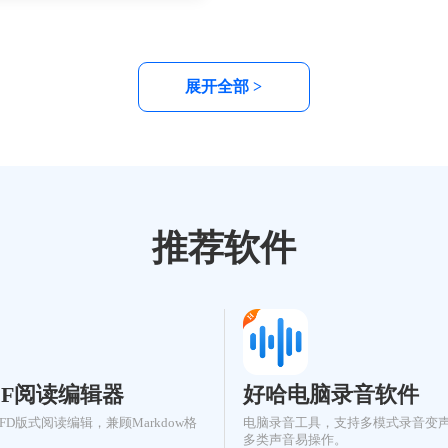
aw 的核心定义、技术架构、模块化
户还是进阶玩家，都能从中找到
以及智能抓取机制，并提供了具体
指引，让桌面焕发新生。
景与部署指南。通过本文，读者可
OpenClaw 的功能特性、安装步
展开全部 >
版本迭代计划，为实际开发与应用
。浙舟软件为您带来最新技术科普
案。
推荐软件
DF阅读编辑器
好哈电脑录音软件
OFD版式阅读编辑，兼顾Markdow格
电脑录音工具，支持多模式录音变
多类声音易操作。