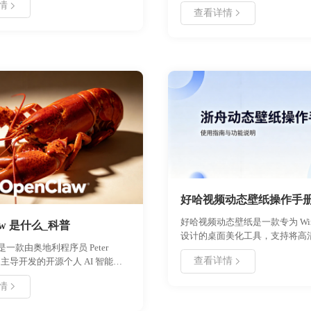
也变得越来越大了。那么，录屏
情
效率及自主可控方面的核心优势。
查看详情
软件好？ 就我自己的经验来说我
了其在电子公文、金融票据及企业
屏、Window自带录屏、oCam、G
等场景的实际应用，并提供了打开
面三个主要拿来录制10s内的动
FD 文件的操作指南，帮助用户全面
要求也不高～,录制高清视频的话
用这一国产版式文档标准。
是用好哈录屏，简单好上手，我
成1080P的高清视频，体积也小
直在录制网课视频和我玩吃鸡游
一些快捷键操作还是比较好用的
直接说说如何录制一个高清的视
伴们拿来录制游戏视频、微课视
频或者网上在线电影都是适用的
好哈视频动态壁纸操作手
好哈视频动态壁纸是一款专为 Win
law 是什么_科普
设计的桌面美化工具，支持将高
w 是一款由奥地利程序员 Peter
画设置为系统壁纸。本手册详细
查看详情
rger 主导开发的开源个人 AI 智能体
的安装流程、核心功能配置、个
“龙虾”。该框架旨在为用户提供
骤以及常见问题的解决方案。通
情
活的自动化控制与智能抓取能力，
用户可以快速掌握如何低占用运
种业务场景。文章详细介绍了
纸，实现桌面的个性化定制。无