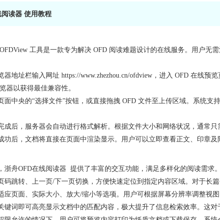
线阅读器 使用教程
OFDView 工具是一款专为解决 OFD 阅读难题设计的在线服务。用
器地址栏输入网址 https://www.zhezhou.cn/ofdview，进入 OFD 
主流浏览器以获得最佳兼容性。
页面中央的“选择文件”按钮，或直接拖拽 OFD 文件至上传区域。系统支持
完成后，服务器会自动进行格式解析。根据文件大小和网络状况，通常只
成功后，文档将直接在页面中渲染显示。用户可以立即查看正文、印章及
，浙舟
OFD在线阅读器
提供了丰富的交互功能，满足多样化的阅读需求
页码跳转、上一页/下一页切换，方便快速定位到指定内容区域。对于长
适应页面、实际大小、放大/缩小等选项。用户可根据屏幕分辨率调整视
关键词即可高亮显示文档中的匹配内容，极大提升了信息检索效率。这对
权限允许的情况下，用户可将预览内容打印为纸质文档或下载保存。系统