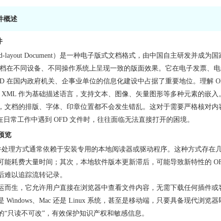
件概述
件
ixed-layout Document）是一种电子版式文档格式，由中国自主研发并成为国
保文档在不同设备、不同操作系统上呈现一致的版面效果。它在电子发票、
FD 在国内政府机关、企事业单位的信息化建设中占据了重要地位。理解 
用了 XML 作为基础描述语言，支持文本、图像、矢量图形等多种元素的
，文档的排版、字体、印章位置都不会发生错乱。这对于需要严格核对内
在日常工作中遇到 OFD 文件时，往往面临无法直接打开的困境。
预览
 文件处理方式通常依赖于安装专用的本地阅读器或驱动程序。这种方式存
可能耗费大量时间；其次，本地软件版本更新滞后，可能导致新特性的 O
后难以追踪流转记录。
运而生，它允许用户直接在浏览器中查看文件内容，无需下载任何插件或
 Windows、Mac 还是 Linux 系统，甚至是移动端，只要具备现
的“只读不可改”，有效保护知识产权和敏感信息。