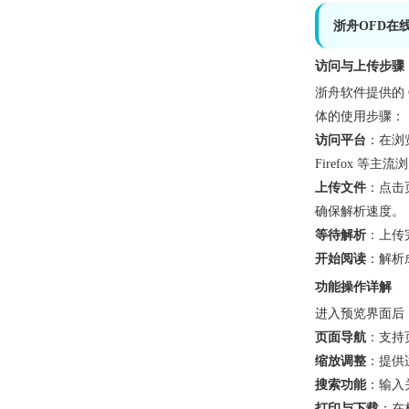
浙舟OFD在
访问与上传步骤
浙舟软件提供的 
体的使用步骤：
访问平台
：在浏览
Firefox 等
上传文件
：点击
确保解析速度。
等待解析
：上传
开始阅读
：解析
功能操作详解
进入预览界面后
页面导航
：支持
缩放调整
：提供
搜索功能
：输入
打印与下载
：在