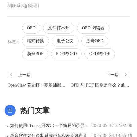
刻联系我们处理)
OFD
文件打不开
OFD 阅读器
格式转换
电子公文
浙舟OFD
标签：
浙舟PDF
PDF转OFD
OFD转PDF
上一篇
下一篇
OpenClaw 养龙虾：零基础部署
OFD 与 PDF 区别是什么？兼容
与技能推荐
性与合规性全面对比
热门文章
2020-09-17 22:02:08
→ 如何使用FFmpeg开发出一个简易的录屏软
2025-08-24 18:55:19
件
→ 录音软件如何录制系统声音和麦克风声音