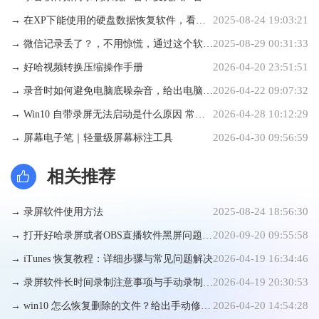
2025-08-24 19:03:21
→ 在XP下能使用的硬盘数据恢复软件，看这
2025-08-29 00:31:33
里就知道了
→ 微信记录丢了？，不用惊慌，通过这个软件
2026-04-20 23:51:51
可以完整恢复回来！！
→ 好哈视频转换压缩操作手册
2026-04-22 09:07:32
→ 录音时如何避免电脑底噪杂音，给出电脑上
2026-04-28 10:12:29
手动设置方式
→ Win10 自带录屏无法启动是什么原因 常规
2026-04-30 09:56:59
修复方法
→ 屏幕电子笔｜轻量级屏幕标注工具
相关推荐
2025-08-24 18:56:30
→ 录屏软件使用方法
2020-09-20 09:55:58
→ 打开好哈录屏或者OBS直播软件黑屏问题解
2026-04-19 16:34:46
决，亲测有效！
→ iTunes 恢复教程：详细步骤与常见问题解决
2026-04-19 20:30:53
→ 录屏软件长时间录制注意事项与手动录制方
2026-04-20 14:54:28
法指南
→ win10 怎么恢复删除的文件？给出手动修复