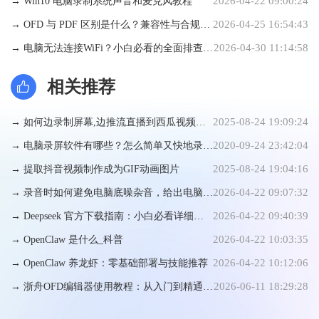
2026-04-22 09:00:24
→ Win10 电脑录制系统声音和麦克风教程
2026-04-25 16:54:43
→ OFD 与 PDF 区别是什么？兼容性与合规性
2026-04-30 11:14:58
全面对比
→ 电脑无法连接WiFi？小白必看的全面排查与
手动修复指南
相关推荐
2025-08-24 19:09:24
→ 如何边录制屏幕,边推流直播到西瓜视频等
2020-09-24 23:42:04
直播平台上
→ 电脑录屏软件有哪些？怎么简单又快地录制
2025-08-24 19:04:16
视频？
→ 提取抖音视频制作成为GIF动画图片
2026-04-22 09:07:32
→ 录音时如何避免电脑底噪杂音，给出电脑上
2026-04-22 09:40:39
手动设置方式
→ Deepseek 官方下载指南：小白必看详细步
2026-04-22 10:03:35
骤
→ OpenClaw 是什么_科普
2026-04-22 10:12:06
→ OpenClaw 养龙虾：零基础部署与技能推荐
2026-06-11 18:29:28
→ 浙舟OFD编辑器使用教程：从入门到精通的
高效排版指南