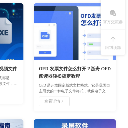
官方交流群
回到顶部
 视频文件
OFD 发票文件怎么打开？浙舟 OFD
阅读器轻松搞定教程
式都是
视频文件，有
OFD 是开放固定版式文档格式。它是我国自
于没有安装
主研发的一种电子文件格式，就像电子文档
关播放器的
里的 “国货之光”。和我们常见的 PDF 格式相
件的。好哈
查看详情
比，OFD 格式在电子发票领域应用得越来越
开发了一个
广泛啦。​
EXE，大
 可执行文
可以直接执