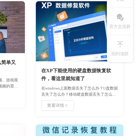
官方交流群
回到顶部
么简单又
在XP下能使用的硬盘数据恢复软
件，看这里就知道了
频、游戏视
视频的需求
在windows上面数据丢失了怎么办？U盘数据
到底用什么
丢失了怎么办？移动硬盘数据丢失了怎么
用过好哈录
办？是不是碰到这一系列的文件数据丢失
ifCam～后
查看详情
了，不知道怎么找回，焦急万分，十万火急
图，对画质
呢。现在市面上数据恢复软件非常多，而且
，我一般还
恢复数据的成功率，每个软件都不太一样。
一般会录制
windows xp 已经是10年前的操作系统了，微
～,我之前一
软也基本上放弃维护更新了，使用的用户也
戏的视频，