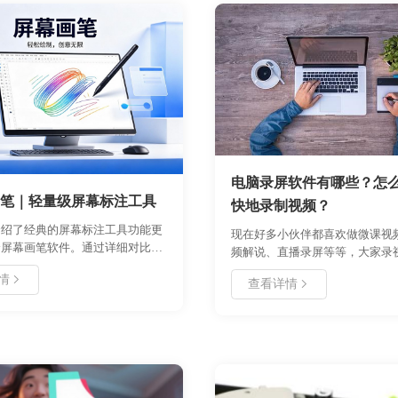
电脑录屏软件有哪些？怎
笔｜轻量级屏幕标注工具
快地录制视频？
介绍了经典的屏幕标注工具功能更
现在好多小伙伴都喜欢做微课视
哈屏幕画笔软件。通过详细对比两
频解说、直播录屏等等，大家录
优缺点，帮助用户选择适合的工
也变得越来越大了。那么，录屏
情
深入探讨了屏幕画笔在现代办公、
查看详情
软件好？ 就我自己的经验来说我
程协作中的核心作用与价值，为用
屏、Window自带录屏、oCam、G
用的选型建议。
面三个主要拿来录制10s内的动
要求也不高～,录制高清视频的话
是用好哈录屏，简单好上手，我
成1080P的高清视频，体积也小
直在录制网课视频和我玩吃鸡游