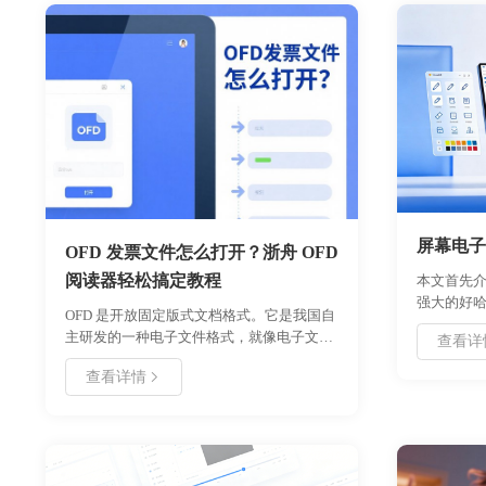
屏幕电子
OFD 发票文件怎么打开？浙舟 OFD
阅读器轻松搞定教程
本文首先
强大的好
OFD 是开放固定版式文档格式。它是我国自
款软件的
主研发的一种电子文件格式，就像电子文档
查看详
具。最后
里的 “国货之光”。和我们常见的 PDF 格式相
教学及远
查看详情
比，OFD 格式在电子发票领域应用得越来越
户提供实
广泛啦。​