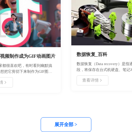
一些快捷键操作还是比较好用的
直接说说如何录制一个高清的视
伴们拿来录制游戏视频、微课视
频或者网上在线电影都是适用的
数据恢复_百科
视频制作成为GIF动画图片
数据恢复（Data recovery）是
大家都很喜欢吧，有时看到幽默搞
段，将保存在台式机硬盘、笔记
想把它剪切下来制作为GIF图
务器硬盘、存储磁带库、移动硬
以通过好哈视频截取GIF专家软
查看详情
数码存储卡、Mp3等等设备上丢
情
简单的完成。
据进行抢救和恢复的技术
展开全部 >