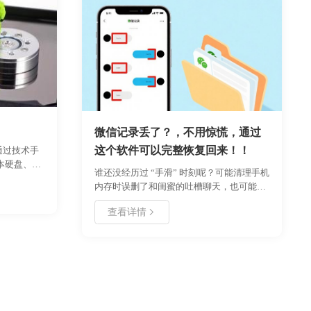
在逐渐减少，以至于现在很多软件都已经不
。好了，我
在支持windows xp,甚至在xp 系统上根本就
频吧，小伙
运行不起来，那么如果在windows xp 数据丢
频、直播视
失了，有没办法能够找回呢？这里小编给你
。
推荐几款能在xp 上运行的数据恢复软件.请
小板凳坐好，细细听小编道来！
微信记录丢了？，不用惊慌，通过
这个软件可以完整恢复回来！！
指通过技术手
本硬盘、服
谁还没经历过 “手滑” 时刻呢？可能清理手机
盘、U盘、
内存时误删了和闺蜜的吐槽聊天，也可能不
失的电子数
小心清空了客户发来的重要工作消息，翻遍
查看详情
微信聊天列表都找不到时，总忍不住懊恼
“要是能找回来就好了”。别慌，用好哈苹果
数据恢复大师，三种恢复方式总能帮你找回
需要的微信记录，操作也没想象中复杂，跟
着一步步来就行。