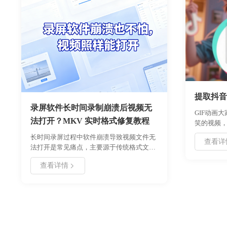
提取抖音
录屏软件长时间录制崩溃后视频无
GIF动画
法打开？MKV 实时格式修复教程
笑的视频，
片。其实可
长时间录屏过程中软件崩溃导致视频文件无
查看详
件就能很
法打开是常见痛点，主要源于传统格式文件
头未写入完成。本文深入分析崩溃原因，推
查看详情
荐使用具备实时写入特性的 MKV 格式，并
提供详细的配置步骤与损坏文件修复方案，
确保录制数据安全可靠。