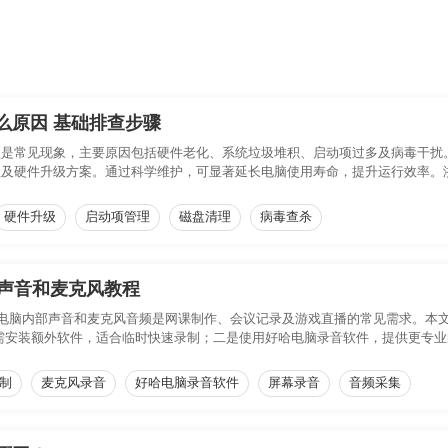
么原因 基础排查步骤
顿是常见现象，主要原因包括硬件老化、系统垃圾堆积、启动项过多及病毒干扰
理及硬件升级方案。通过科学维护，可显著延长电脑使用寿命，提升运行效率。
硬件升级
启动项管理
磁盘清理
病毒查杀
系统声音和麦克风教程
中，录制电脑内部声音和麦克风音频是网课制作、会议记录及游戏直播的常见需求。本文详
应用，无需安装额外软件，适合临时快速录制；二是使用好哈电脑录音软件，提供更
、操作复杂度及功能深度的需求，选择最适合的录制方式，轻松实现系统内声与
制
麦克风录音
好哈电脑录音软件
屏幕录音
音频采集