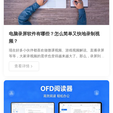
电脑录屏软件有哪些？怎么简单又快地录制视
频？
现在好多小伙伴都喜欢做微课视频、游戏视频解说、直播录屏
等等，大家录视频的需求也变得越来越大了。那么，录屏到底
用什么软件好？ 就我自己的经验来说我用过好哈录屏、
查看详情
Window自带录屏、oCam、GifCam～后面三个主要拿来录制
10s内的动图，对画质要求也不高～,录制高清视频的话，我一
般还是用好哈录屏，简单好上手，我一般会录制成1080P的高
清视频，体积也小～,我之前一直在录制网课视频和我玩吃鸡
游戏的视频，一些快捷键操作还是比较好用的。好了，我直接
说说如何录制一个高清的视频吧，小伙伴们拿来录制游戏视
频、微课视频、直播视频或者网上在线电影都是适用的。