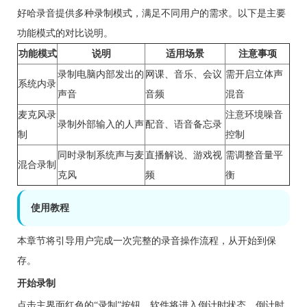
好哈录音提供多种录制模式，满足不同用户的需求。以下是主要
功能模式的对比说明。
功能模式
说明
适用场景
注意事项
录制电脑内部发出的
网课、音乐、会议
需开启立体声
系统内录
声音
音频
混音
麦克风录
注意环境噪音
录制外部输入的人声
配音、语音备忘录
制
控制
同时录制系统声与麦
直播解说、游戏视
需调整音量平
混合录制
克风
频
衡
使用教程
本章节将引导用户完成一次完整的录音操作流程，从开始到保
存。
开始录制
点击主界面红色的“录制”按钮，软件将进入倒计时状态，倒计时