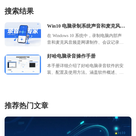
搜索结果
Win10 电脑录制系统声音和麦克风教
程
在 Windows 10 系统中，录制电脑内部声
音和麦克风音频是网课制作、会议记录及
游戏直播的常见需求。本文详细介绍了两
种主流录制方案：一是利用 Windows 自带
好哈电脑录音操作手册
的 Xbox Game Bar 和录音机应用，无需安
本手册详细介绍了好哈电脑录音软件的安
装额外软件，适合临时快速录制；二是使
装、配置及使用方法。涵盖软件概述、安
用好哈电脑录音软件，提供更专业的音轨
装卸载步骤、首次使用指南、核心功能说
分离、格式选择及长时间稳定录制功能，
明、详细操作教程以及常见问题解决方
适合高质量音频产出。用户可根据自身对
案。旨在帮助用户快速掌握录音技巧，实
音质、操作复杂度及功能深度的需求，选
现高质量音频录制。适用于会议记录、网
择最适合的录制方式，轻松实现系统内声
推荐热门文章
课录制、直播存档等多种场景，确保操作
与外部麦克风声音的完美采集。
规范高效。