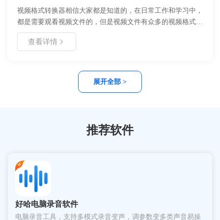
视频格式转换器相信大家都是知道的，在日常工作和学习中，
都是需要观看视频文件的，但是视频文件有众多的视频格式：
MP4、MKV、MOV、AVI、SWF、FLV、WEBM等等，每个
查看详情
视频格式的画质以及设备兼容性都不一样，MP4格式几乎被所
有的软件支持，而有些冷门少用的格式却是不支持播放的；那
么，这时就需要使用视频格式转换器将视频格式转换成MP4等
普遍的视频格式。以下为大家展示如何使用视频格式转换器转
展开全部 >
换视频格式。
推荐软件
好哈电脑录音软件
电脑录音工具，支持多模式录音变声，调参数变多类声音易操