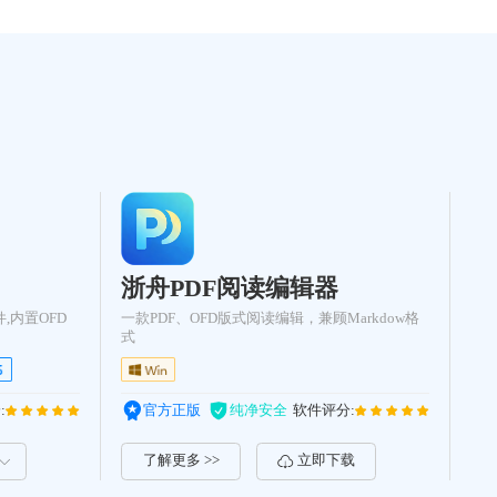
浙舟PDF阅读编辑器
,内置OFD
一款PDF、OFD版式阅读编辑，兼顾Markdow格
式
:
官方正版
纯净安全
软件评分:
了解更多 >>
立即下载