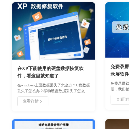
免费录屏
在XP下能使用的硬盘数据恢复软
录屏软件
件，看这里就知道了
免费录屏
在windows上面数据丢失了怎么办？U盘数据
候，我们
丢失了怎么办？移动硬盘数据丢失了怎么
的内容。
办？是不是碰到这一系列的文件数据丢失
查看详
且之后没
查看详情
了，不知道怎么找回，焦急万分，十万火急
呢？录屏
呢。现在市面上数据恢复软件非常多，而且
找一个好
恢复数据的成功率，每个软件都不太一样。
分享的具
windows xp 已经是10年前的操作系统了，微
软也基本上放弃维护更新了，使用的用户也