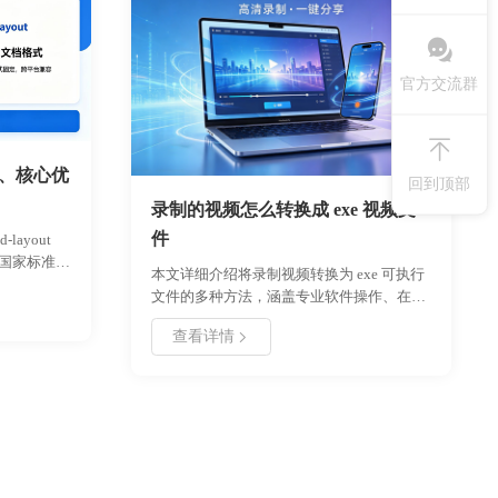
官方交流群
义、核心优
回到顶部
录制的视频怎么转换成 exe 视频文
件
layout
为国家标准的
本文详细介绍将录制视频转换为 exe 可执行
安全性、兼容
文件的多种方法，涵盖专业软件操作、在线
核心优势。
工具使用及编程实现方案。通过对比不同工
票据及企业
查看详情
具的转换效率、文件体积和兼容性，提供适
提供了打开
用于教学演示、软件分发等场景的实用指
帮助用户全面
南。包含具体参数设置、操作步骤及注意事
准。
项，帮助用户高效完成视频封装转换。