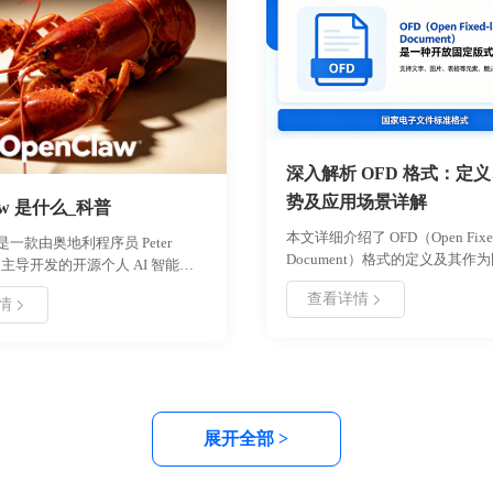
深入解析 OFD 格式：定
势及应用场景详解
law 是什么_科普
本文详细介绍了 OFD（Open Fixed-
w 是一款由奥地利程序员 Peter
Document）格式的定义及其作
rger 主导开发的开源个人 AI 智能体
背景。重点分析了 OFD 格式在
“龙虾”。该框架旨在为用户提供
查看详情
性、存储效率及自主可控方面的
情
活的自动化控制与智能抓取能力，
同时探讨了其在电子公文、金融
种业务场景。文章详细介绍了
档案管理等场景的实际应用，并
aw 的核心定义、技术架构、模块化
与转换 OFD 文件的操作指南，
以及智能抓取机制，并提供了具体
理解并利用这一国产版式文档标
景与部署指南。通过本文，读者可
OpenClaw 的功能特性、安装步
展开全部 >
版本迭代计划，为实际开发与应用
。浙舟软件为您带来最新技术科普
案。