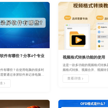
软件有哪些？分享4个专业
视频格式转换功能的使用
这是一款多功能的视频格式转换
软件有哪些？在使用电脑的很多时
频格式转换、视频合并、视频转
都需要通过录屏软件来记录电脑上
视频与GIF互转等多种功能，强
查看详情
就像是你看到了一场精彩的视频，
频格式转换多功能工具，摆脱您
情
有回放。怎么记录这场喜欢的直播
的烦恼！支持的常见视频格式：
软件可以帮你搞定！如果你也在寻
webm/f4v/ogv/3gp/avi/flv/gif/m
用免费的录屏软件，不如看看下面
等等。界面简洁，仅需要简单几
体录屏内容！
成，是一款提高办事效率的办公