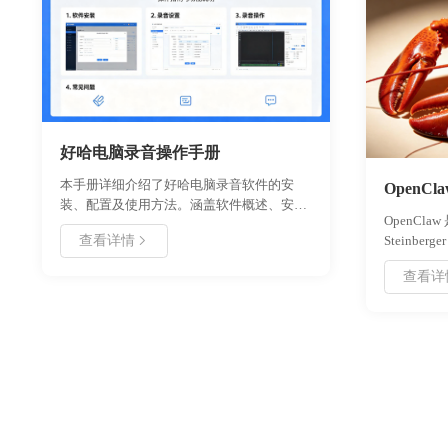
在逐渐减少，以至于现在很多软件都已经不
在支持windows xp,甚至在xp 系统上根本就
运行不起来，那么如果在windows xp 数据丢
失了，有没办法能够找回呢？这里小编给你
推荐几款能在xp 上运行的数据恢复软件.请
小板凳坐好，细细听小编道来！
好哈电脑录音操作手册
本手册详细介绍了好哈电脑录音软件的安
OpenC
装、配置及使用方法。涵盖软件概述、安装
OpenCla
卸载步骤、首次使用指南、核心功能说明、
查看详情
Steinbe
详细操作教程以及常见问题解决方案。旨在
框架，俗称
帮助用户快速掌握录音技巧，实现高质量音
查看详
高效、灵
频录制。适用于会议记录、网课录制、直播
适用于多
存档等多种场景，确保操作规范高效。
OpenCl
设计思路
的应用场
以全面了解 
骤及未来
提供参考
与解决方