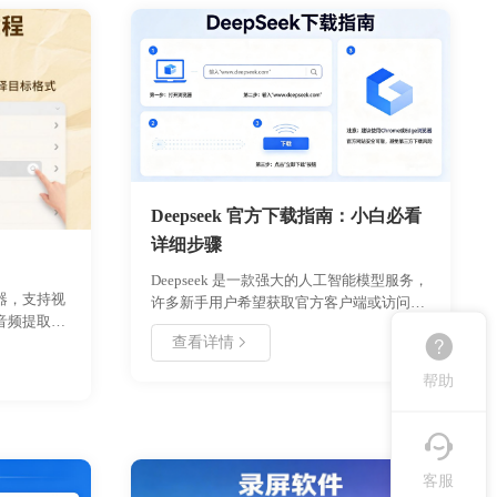
Deepseek 官方下载指南：小白必看
详细步骤
Deepseek 是一款强大的人工智能模型服务，
器，支持视
许多新手用户希望获取官方客户端或访问平
音频提取、
台。本文详细介绍了从环境准备、账号注册
查看详情
大高效的视
到官方下载、安装配置的全流程。内容涵盖
对视频转换
系统要求、版本选择、安装步骤及常见问题
帮助
解答，帮助用户安全、快速地使用 deepseek
kv/mov/mp4/
服务。通过遵循本指南，即使是零基础用户
步即可完
也能顺利完成获取与设置，享受高效的 AI
小能手！
体验。
客服