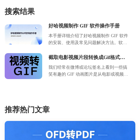
搜索结果
好哈视频制作 GIF 软件操作手册
本手册详细介绍了好哈视频制作 GIF 软件
的安装、使用及常见问题解决方法。软件
支持高清视频转 GIF、屏幕录制生成动画
及多种编辑功能，适用于社交媒体分享及
截取电影视频片段转换成Gif格式动
教学演示。用户可通过本指南快速掌握核
画图片的工具软件 (AVI/MKV/MP4)
我们经常在微博或论坛签名上看到一些搞
心操作，包括导入素材、调整参数、导出
笑有趣的 GIF 动画图片是从电影或视频中
文件等步骤。文档涵盖了系统要求、功能
截取转换的，很多人都想知道要怎样才能
对比表及故障排查方案，旨在帮助用户高
制作出这种GIF动态图片，其实利用好哈
效完成动画制作任务，提升工作效率与作
视频截取GIF专家你也能轻松制作！
品质量。
推荐热门文章