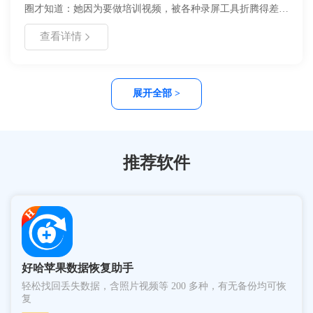
圈才知道：她因为要做培训视频，被各种录屏工具折腾得差点
把电脑给砸了。想想也是，对于她这种电脑小白，百度搜了各
查看详情
种录屏方法，下载了一大堆录屏工具，结果愣是没一个用得顺
手，也是运气有点背…最后她只能求救于我才得以完成工作。
我虽然不算是啥电脑高手，但是在电脑录屏方面，我的经验可
是非常丰富的！因为我试用过接近20个电脑录屏工具（不要问
展开全部 >
我为什么这么做~）。那么接下来，我就告诉你，电脑录屏工
具哪家强？
推荐软件
好哈苹果数据恢复助手
轻松找回丢失数据，含照片视频等 200 多种，有无备份均可恢
复