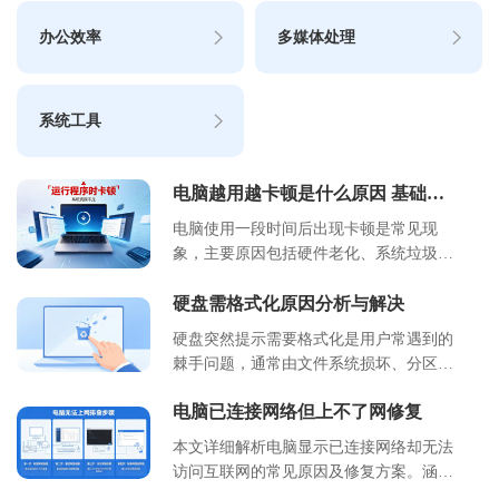
办公效率
多媒体处理
系统工具
电脑越用越卡顿是什么原因 基础排
查步骤
电脑使用一段时间后出现卡顿是常见现
象，主要原因包括硬件老化、系统垃圾堆
积、启动项过多及病毒干扰。本文详细介
绍了卡顿的核心成因，提供了适合小白的
硬盘需格式化原因分析与解决
基礎排查步骤，涵盖软件优化、磁盘清理
硬盘突然提示需要格式化是用户常遇到的
及硬件升级方案。通过科学维护，可显著
棘手问题，通常由文件系统损坏、分区表
延长电脑使用寿命，提升运行效率。浙舟
错误或非法拔插导致。本文深入分析了导
软件建议您定期进行系统体检，养成良好
电脑已连接网络但上不了网修复
致该现象的核心原因，提供了从数据救援
的使用习惯。
到修复操作的完整流程。在遇到此类提示
本文详细解析电脑显示已连接网络却无法
时，切勿直接点击格式化，应优先评估数
访问互联网的常见原因及修复方案。涵盖
据重要性并采取专业恢复手段，避免造成
DNS 配置错误、IP 地址冲突、网卡驱动