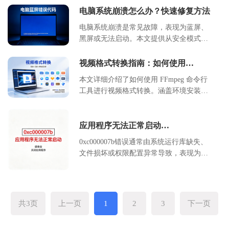
不可逆的数据丢失。
异常及路由器故障等核心问题。提供具体
电脑系统崩溃怎么办？快速修复方法
的命令行操作步骤、图形界面设置指南及
电脑系统崩溃是常见故障，表现为蓝屏、
硬件排查流程。适用于 Windows 10/11 系
黑屏或无法启动。本文提供从安全模式进
统及常见家用网络环境，帮助用户快速恢
入、系统文件修复到驱动更新的全套手动
复网络连接，提升办公与娱乐体验。
教程。通过命令提示符扫描损坏文件，检
视频格式转换指南：如何使用
查最近更新的驱动程序，并利用系统还原
FFmpeg 进行高效编码转换
本文详细介绍了如何使用 FFmpeg 命令行
点回退状态。适用于 Windows 10/11 用
工具进行视频格式转换。涵盖环境安装、
户，帮助快速定位问题根源，避免重装系
基础转换命令、高级参数优化及常见问题
统带来的数据丢失风险。操作前请务必备
处理。通过本教程，用户可以掌握高效的
份重要数据，按照步骤逐一排查，多数软
视频编码转换技巧，适用于批量处理、格
应用程序无法正常启动
件层面的崩溃均可通过本文方法解决。
式兼容及画质优化场景，帮助开发者及多
（0xc000007b）错误解析与修复方法
0xc000007b错误通常由系统运行库缺失、
媒体工作者提升工作效率。
文件损坏或权限配置异常导致，表现为程
序启动时弹出错误对话框并强制关闭。该
问题会影响办公软件、设计工具及游戏等
应用的正常使用，可能导致工作中断或数
据丢失。本文通过系统诊断、运行库修
共3页
上一页
1
2
3
下一页
复、权限调整等6大核心步骤，提供可落
地的解决方案，并附预防性维护建议。