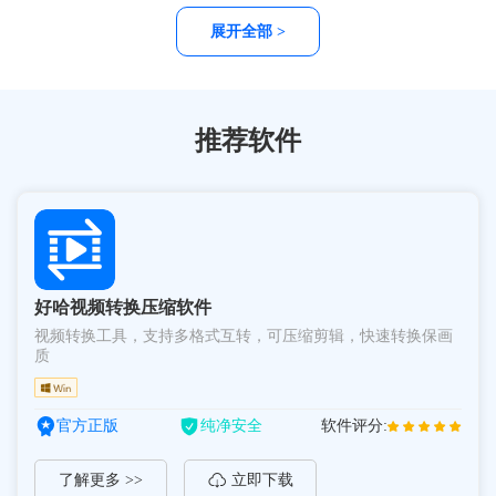
在很多软件都已经不在支持windows xp,甚至在xp 系统上根本
展开全部 >
就运行不起来，那么如果在windows xp 数据丢失了，有没办
法能够找回呢？这里小编给你推荐几款能在xp 上运行的数据
恢复软件.请小板凳坐好，细细听小编道来！
推荐软件
好哈视频转换压缩软件
视频转换工具，支持多格式互转，可压缩剪辑，快速转换保画
质
官方正版
纯净安全
软件评分:
了解更多 >>
立即下载