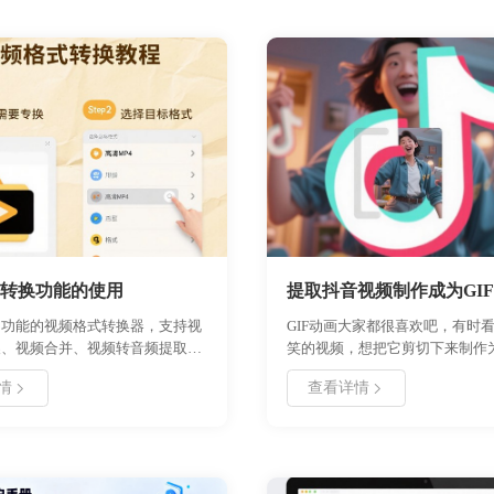
转换功能的使用
提取抖音视频制作成为GI
多功能的视频格式转换器，支持视
GIF动画大家都很喜欢吧，有时
换、视频合并、视频转音频提取、
笑的视频，想把它剪切下来制作为
F互转等多种功能，强大高效的视
片。其实可以通过好哈视频截取G
情
查看详情
换多功能工具，摆脱您对视频转换
件就能很简单的完成。
支持的常见视频格式：
gv/3gp/avi/flv/gif/mkv/mov/mp4/
面简洁，仅需要简单几步即可完
款提高办事效率的办公小能手！