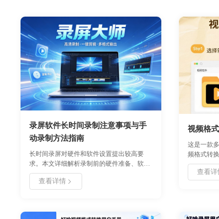
录屏软件长时间录制注意事项与手
视频格式
动录制方法指南
这是一款
长时间录屏对硬件和软件设置提出较高要
频格式转
求。本文详细解析录制前的硬件准备、软件
视频与GI
查看详
参数优化及手动录制技巧，涵盖散热管理、
频格式转
查看详情
存储规划、编码选择等核心环节。通过合理
的烦恼！
的分段策略与后期处理方案，可有效避免文
webm/f4v/o
件损坏、卡顿及过热问题，确保录制过程稳
等等。界
定高效，适合网课记录、会议存档及游戏直
成，是一