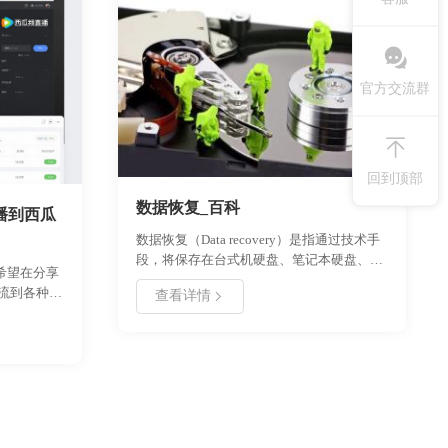
官方交流群
回到顶部
数据恢复_百科
播到西瓜
数据恢复（Data recovery）是指通过技术手
段，将保存在台式机硬盘、笔记本硬盘、服
希望在分享
务器硬盘、存储磁带库、移动硬盘、U盘、
流到各种直
查看详情
数码存储卡、Mp3等等设备上丢失的电子数
直播等平
据进行抢救和恢复的技术
好哈录屏软