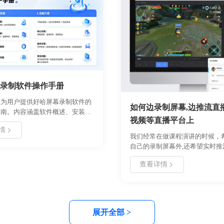
录制软件操作手册
在为用户提供好哈屏幕录制软件的
如何边录制屏幕,边推流直
指南。内容涵盖软件概述、安装卸
视频等直播平台上
首次使用配置、核心功能说明、详
情
程以及常见问题解决方案。好哈录
我们经常在做课程演讲的时候，
舟软件开发的高效录屏工具，支持
自己的录制屏幕外,还希望实时推
、多种模式切换及基础视频编辑。
播平台，比如西瓜，虎牙、腾讯
册，用户可以快速掌握软件各项功
查看详情
台。今天小编给大家介绍如何用
使用过程中遇到的技术问题，提升
件实现边录制屏幕边直播。
与视频质量。建议用户在安装前确
境符合要求，并定期关注更新说明
新功能。
展开全部 >