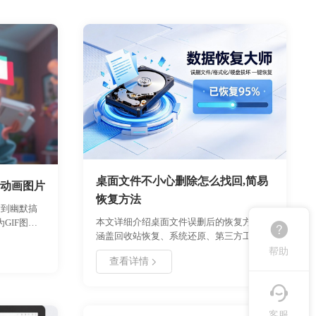
桌面文件不小心删除怎么找回,简易
F动画图片
恢复方法
看到幽默搞
本文详细介绍桌面文件误删后的恢复方法，
GIF图
涵盖回收站恢复、系统还原、第三方工具使
IF专家软
帮助
用及预防措施。通过分步指南帮助用户快速
查看详情
定位问题根源，掌握不同场景下的应对策
略，强调及时备份与数据保护的重要性。
客服