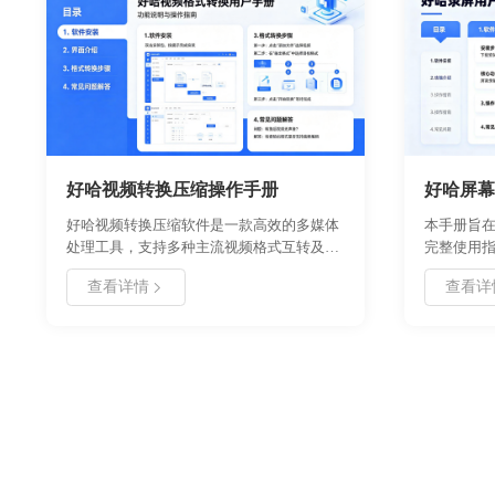
播等多种场景。
好哈视频转换压缩操作手册
好哈屏幕
好哈视频转换压缩软件是一款高效的多媒体
本手册旨
处理工具，支持多种主流视频格式互转及智
完整使用
能无损压缩。本手册详细介绍了软件的安装
载流程、
查看详情
查看详
部署、功能模块、操作流程及常见问题解决
细操作教
方案，旨在帮助用户快速掌握视频处理技
屏是由浙
巧。适用于需要批量转换格式、减小文件体
高清录制
积以便传输或存储的用户场景。通过本手
通过本手
册，您将了解如何最大化利用软件性能，提
能，解决
升工作效率。
录制效率
认系统环
以获取最