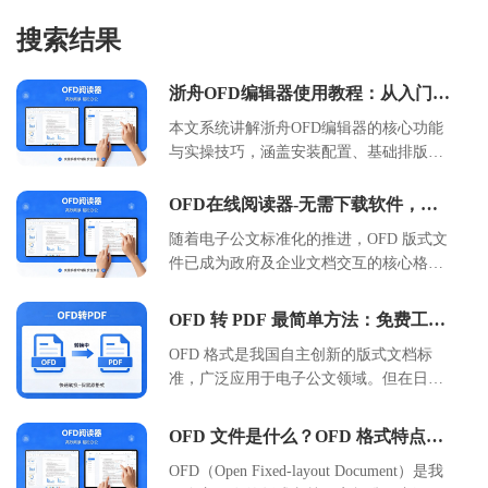
搜索结果
浙舟OFD编辑器使用教程：从入门到
精通的高效排版指南
本文系统讲解浙舟OFD编辑器的核心功能
与实操技巧，涵盖安装配置、基础排版、
高级模板应用及批量处理流程。通过步骤
拆解与参数说明，帮助用户快速掌握OFD
OFD在线阅读器-无需下载软件，免
标准版式文件的创建、编辑与输出方法，
费在线阅读器
随着电子公文标准化的推进，OFD 版式文
适用于政务公文、企业合同、学术出版等
件已成为政府及企业文档交互的核心格
场景。内容包含对比表格与避坑指南，助
式。本文详细介绍了 OFD 文件的特点、
力提升文档处理效率30%以上。
在线预览的必要性，并重点教程如何使用
OFD 转 PDF 最简单方法：免费工具
浙舟软件提供的 OFDView 工具
与操作步骤详解
OFD 格式是我国自主创新的版式文档标
（https://www.zhezhou.cn/ofdview）实现快
准，广泛应用于电子公文领域。但在日常
速、安全的在线阅读。文章涵盖了从基础
办公中，PDF 格式兼容性更强。本文介绍
概念到实际操作步骤的全流程，对比了传
如何使用浙舟 OFD 转换工具，免费、安
统本地打开与在线预览的优劣，并分析了
OFD 文件是什么？OFD 格式特点与
全地将 OFD 文件转为 PDF。无需复杂配
适用场景。通过本指南，用户可掌握无需
用途详解
OFD（Open Fixed-layout Document）是我
置，三步即可完成转换，保留原文档排版
安装插件即可在浏览器中查看 OFD 文件