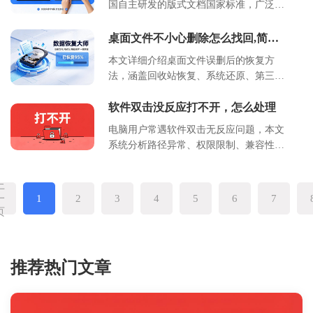
国自主研发的版式文档国家标准，广泛应
与印章有效性，适合财务、行政及法务人
的高效方法，提升文档处理效率与安全
用于电子发票、政府公文及档案管理等场
员使用。
性。
景。本文详细解析 OFD 文件的定义、核
桌面文件不小心删除怎么找回,简易
心技术特点、与 PDF 的区别、适用场景及
恢复方法
本文详细介绍桌面文件误删后的恢复方
操作方法，帮助用户全面理解国产版式文
法，涵盖回收站恢复、系统还原、第三方
档的标准与价值，助力企业实现文档安全
工具使用及预防措施。通过分步指南帮助
与合规化管理。
用户快速定位问题根源，掌握不同场景下
软件双击没反应打不开，怎么处理
的应对策略，强调及时备份与数据保护的
电脑用户常遇软件双击无反应问题，本文
重要性。
系统分析路径异常、权限限制、兼容性冲
突等核心原因，提供从基础检查到高级修
复的完整操作指南。包含快捷方式重建、
上
管理员权限设置、命令行关联修复、注册
一
1
2
3
4
5
6
7
表清理等详细步骤，配套系统级维护建议
页
与预防措施。适用于Windows 10/11系统环
境，帮助非技术用户通过标准化流程解决
90%以上常见软件启动故障，提升设备使
推荐热门文章
用效率。