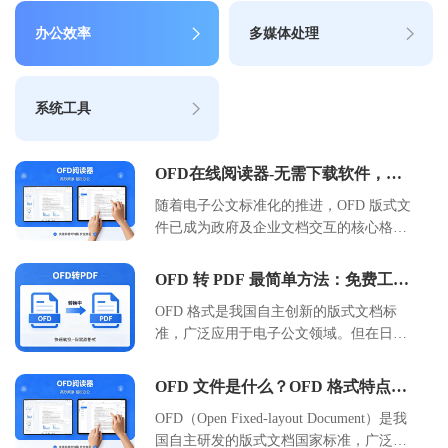
办公效率
多媒体处理
系统工具
OFD在线阅读器-无需下载软件，免
费在线阅读器
随着电子公文标准化的推进，OFD 版式文
件已成为政府及企业文档交互的核心格
式。本文详细介绍了 OFD 文件的特点、
在线预览的必要性，并重点教程如何使用
OFD 转 PDF 最简单方法：免费工具
浙舟软件提供的 OFDView 工具
与操作步骤详解
OFD 格式是我国自主创新的版式文档标
（https://www.zhezhou.cn/ofdview）实现快
准，广泛应用于电子公文领域。但在日常
速、安全的在线阅读。文章涵盖了从基础
办公中，PDF 格式兼容性更强。本文介绍
概念到实际操作步骤的全流程，对比了传
如何使用浙舟 OFD 转换工具，免费、安
统本地打开与在线预览的优劣，并分析了
OFD 文件是什么？OFD 格式特点与
全地将 OFD 文件转为 PDF。无需复杂配
适用场景。通过本指南，用户可掌握无需
用途详解
OFD（Open Fixed-layout Document）是我
置，三步即可完成转换，保留原文档排版
安装插件即可在浏览器中查看 OFD 文件
国自主研发的版式文档国家标准，广泛应
与印章有效性，适合财务、行政及法务人
的高效方法，提升文档处理效率与安全