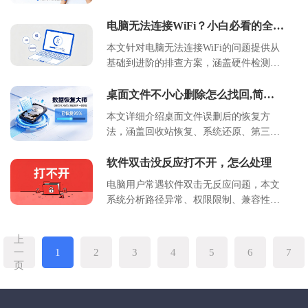
用于电子发票、政府公文及档案管理等场
员使用。
性。
景。本文详细解析 OFD 文件的定义、核
电脑无法连接WiFi？小白必看的全面
排查与手动修复指南
心技术特点、与 PDF 的区别、适用场景及
本文针对电脑无法连接WiFi的问题提供从
操作方法，帮助用户全面理解国产版式文
基础到进阶的排查方案，涵盖硬件检测、
档的标准与价值，助力企业实现文档安全
软件配置、系统服务恢复及高级设置调整
与合规化管理。
等环节。通过逐步验证法帮助用户定位问
桌面文件不小心删除怎么找回,简易
恢复方法
题根源，包含具体操作步骤、参数设置示
本文详细介绍桌面文件误删后的恢复方
例及常见错误代码解析，适用于
法，涵盖回收站恢复、系统还原、第三方
Windows/Mac/Linux三大操作系统环境。
工具使用及预防措施。通过分步指南帮助
用户快速定位问题根源，掌握不同场景下
软件双击没反应打不开，怎么处理
的应对策略，强调及时备份与数据保护的
电脑用户常遇软件双击无反应问题，本文
重要性。
系统分析路径异常、权限限制、兼容性冲
突等核心原因，提供从基础检查到高级修
复的完整操作指南。包含快捷方式重建、
上
管理员权限设置、命令行关联修复、注册
一
1
2
3
4
5
6
7
表清理等详细步骤，配套系统级维护建议
页
与预防措施。适用于Windows 10/11系统环
境，帮助非技术用户通过标准化流程解决
90%以上常见软件启动故障，提升设备使