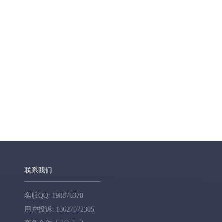
联系我们
客服QQ: 198876378
用户投诉: 13627072305