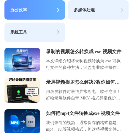
办公效率
多媒体处理
系统工具
录制的视频怎么转换成 exe 视频文件
本文详细介绍将录制视频转换为 exe 可执
行文件的多种方法，涵盖专业软件操作、
在线工具使用及编程实现方案。通过对比
不同工具的转换效率、文件体积和兼容
录屏视频损坏怎么解决?教你如何录
性，提供适用于教学演示、软件分发等场
制视频
用录屏软件时最怕异常断电、软件崩溃！
景的实用指南。包含具体参数设置、操作
好哈录屏软件自带 MKV 格式异常保护功
步骤及注意事项，帮助用户高效完成视频
能，能在突发状况下自动保存录制内容，
封装转换。
避免文件损坏或丢失。这篇教程就教大家
如何把mp4文件转换成exe 视频文件
开启保护、正确使用，让录屏更安心～
我们录制的视频，通常保存的格式都是
mp4、avi等视频格式，但这些视频文件，