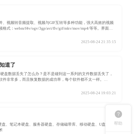
、视频转音频提取、视频与GIF互转等多种功能，强大高效的视频
v/ogv/3gp/avi/flv/gif/mkv/mov/mp4/等等。界面简
手！
2025-08-24 21:35:15
知道了
移动硬盘数据丢失了怎么办？是不是碰到这一系列的文件数据丢失了，
软件非常多，而且恢复数据的成功率，每个软件都不太一样。
放弃维护更新了，使用的用户也在逐渐减少，以至于现在很多软件都已经不
如果在windows xp 数据丢失了，有没办法能够找回呢？这里小编给你推
2025-08-24 19:03:21
编道来！
帮助
台式机硬盘、笔记本硬盘、服务器硬盘、存储磁带库、移动硬盘、U盘、数
术