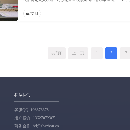
友们特别受人欢迎，特别是那些视频画面中的gif动画图片，让人
播。如果我们能自己自创一些GIF动画图片那就好了，但是制作g
画图片的方法呢？
gif动画
共3页
上一页
1
2
3
联系我们
客服QQ: 198876378
用户投诉: 13627072305
商务合作: bd@zhezhou.cn