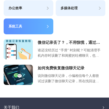
办公效率
多媒体处理
系统工具
微信记录丢了？，不用惊慌，通过这
个软件可以完整恢复回来！！
谁还没经历过 “手滑” 时刻呢？可能清理手
机内存时误删了和闺蜜的吐槽聊天，也可
能不小心清空了客户发来的重要工作消
息，翻遍微信聊天列表都找不到时，总忍
如何免费恢复微信聊天记录
不住懊恼 “要是能找回来就好了”。别慌，
说到微信聊天记录，小编相信每个人都曾
用好哈苹果数据恢复大师，三种恢复方式
试过误删了微信聊天记录，而在找回这些
总能帮你找回需要的微信记录，操作也没
聊天记录的过程中受挫重重，找了很久很
想象中复杂，跟着一步步来就行。
久都没能找到一个适合自己的恢复方法，
甚至有很多人浪费了很多金钱受骗上当了
也没能将聊天记录恢复回来，如何免费恢
关于我们
复微信聊天记录？今天好哈办公推荐你个