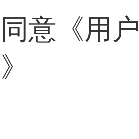
表同意
《用
策》