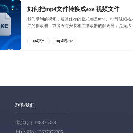
如何把mp4文件转换成exe 视频文件
我们录制的视频，通常保存的格式都是mp4、avi等视
关的播放器，或者没有安装相关播放器的解码器，是无法
新的功能，就是把视频文件转换成EXE，大家都知道EXE 
执行
mp4文件
mp4转exe
联系我们
客服QQ: 198876378
用户投诉: 13627072305