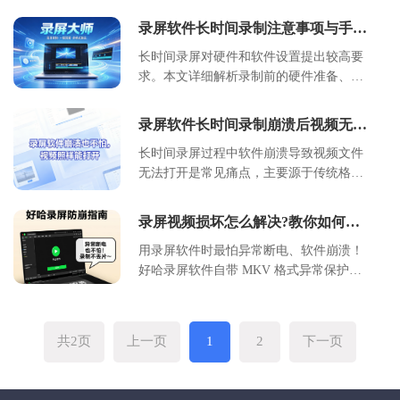
在线工具使用及编程实现方案。通过对比
分离、格式选择及长时间稳定录制功能，
不同工具的转换效率、文件体积和兼容
录屏软件长时间录制注意事项与手动
适合高质量音频产出。用户可根据自身对
性，提供适用于教学演示、软件分发等场
录制方法指南
音质、操作复杂度及功能深度的需求，选
长时间录屏对硬件和软件设置提出较高要
景的实用指南。包含具体参数设置、操作
择最适合的录制方式，轻松实现系统内声
求。本文详细解析录制前的硬件准备、软
步骤及注意事项，帮助用户高效完成视频
与外部麦克风声音的完美采集。
件参数优化及手动录制技巧，涵盖散热管
封装转换。
理、存储规划、编码选择等核心环节。通
录屏软件长时间录制崩溃后视频无法
过合理的分段策略与后期处理方案，可有
打开？MKV 实时格式修复教程
长时间录屏过程中软件崩溃导致视频文件
效避免文件损坏、卡顿及过热问题，确保
无法打开是常见痛点，主要源于传统格式
录制过程稳定高效，适合网课记录、会议
文件头未写入完成。本文深入分析崩溃原
存档及游戏直播等多种场景。
因，推荐使用具备实时写入特性的 MKV
录屏视频损坏怎么解决?教你如何录
格式，并提供详细的配置步骤与损坏文件
制视频
用录屏软件时最怕异常断电、软件崩溃！
修复方案，确保录制数据安全可靠。
好哈录屏软件自带 MKV 格式异常保护功
能，能在突发状况下自动保存录制内容，
避免文件损坏或丢失。这篇教程就教大家
开启保护、正确使用，让录屏更安心～
共2页
上一页
1
2
下一页