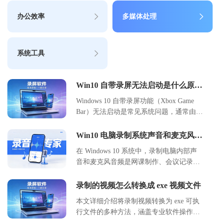
办公效率
多媒体处理
系统工具
Win10 自带录屏无法启动是什么原因
常规修复方法
Windows 10 自带录屏功能（Xbox Game
Bar）无法启动是常见系统问题，通常由服
务未启用、快捷键冲突、权限限制或驱动
异常引起。本文系统梳理故障成因，并提
Win10 电脑录制系统声音和麦克风教
供分步修复方案，涵盖服务配置、注册表
程
在 Windows 10 系统中，录制电脑内部声
调整、驱动更新等核心操作。通过规范设
音和麦克风音频是网课制作、会议记录及
置与权限管理，用户可快速恢复录屏功
游戏直播的常见需求。本文详细介绍了两
能，满足游戏录制、屏幕演示等场景需
种主流录制方案：一是利用 Windows 自带
录制的视频怎么转换成 exe 视频文件
求。建议优先检查系统服务状态，按步骤
的 Xbox Game Bar 和录音机应用，无需安
排查并定期维护系统组件，以保障功能稳
本文详细介绍将录制视频转换为 exe 可执
装额外软件，适合临时快速录制；二是使
定性。
行文件的多种方法，涵盖专业软件操作、
用好哈电脑录音软件，提供更专业的音轨