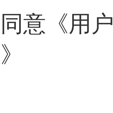
表同意
《用
策》