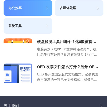
办公效率
多媒体处理
系统工具
硬盘检测工具用哪个？这8款值得收
藏！告别数据焦虑，给你的硬盘做个
电脑突然卡成PPT？文件神秘消失？开机
比老牛拉车还慢？别急着砸键盘！很可能
是你的硬盘在"求救"。小编精选8款亲测好
用的硬盘检测神器，从​​健康监控​​到​​坏道修
OFD 发票文件怎么打开？浙舟 OFD
复​​，从​​数据抢救​​到​​寿命预测​​，手把手教你
阅读器轻松搞定教程
OFD 是开放固定版式文档格式。它是我国
成为硬盘"主治医师"！小白也能秒上手，
自主研发的一种电子文件格式，就像电子
从此告别数据恐慌～
文档里的 “国货之光”。和我们常见的 PDF
格式相比，OFD 格式在电子发票领域应用
得越来越广泛啦。​
关于我们