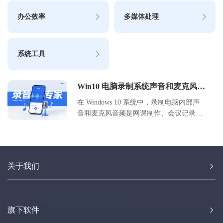
办公效率
多媒体处理
系统工具
Win10 电脑录制系统声音和麦克风教
程
在 Windows 10 系统中，录制电脑内部声
音和麦克风音频是网课制作、会议记录及
游戏直播的常见需求。本文详细介绍了两
种主流录制方案：一是利用 Windows 自带
的 Xbox Game Bar 和录音机应用，无需安
装额外软件，适合临时快速录制；二是使
关于我们
用好哈电脑录音软件，提供更专业的音轨
分离、格式选择及长时间稳定录制功能，
适合高质量音频产出。用户可根据自身对
音质、操作复杂度及功能深度的需求，选
旗下软件
择最适合的录制方式，轻松实现系统内声
与外部麦克风声音的完美采集。