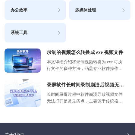
办公效率
多媒体处理
系统工具
录制的视频怎么转换成 exe 视频文件
本文详细介绍将录制视频转换为 exe 可执
行文件的多种方法，涵盖专业软件操作、
在线工具使用及编程实现方案。通过对比
不同工具的转换效率、文件体积和兼容
录屏软件长时间录制崩溃后视频无法
性，提供适用于教学演示、软件分发等场
打开？MKV 实时格式修复教程
长时间录屏过程中软件崩溃导致视频文件
景的实用指南。包含具体参数设置、操作
无法打开是常见痛点，主要源于传统格式
步骤及注意事项，帮助用户高效完成视频
文件头未写入完成。本文深入分析崩溃原
封装转换。
因，推荐使用具备实时写入特性的 MKV
格式，并提供详细的配置步骤与损坏文件
修复方案，确保录制数据安全可靠。
关于我们