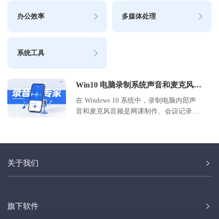
办公效率
多媒体处理
系统工具
Win10 电脑录制系统声音和麦克风教
程
在 Windows 10 系统中，录制电脑内部声
音和麦克风音频是网课制作、会议记录及
游戏直播的常见需求。本文详细介绍了两
种主流录制方案：一是利用 Windows 自带
的 Xbox Game Bar 和录音机应用，无需安
装额外软件，适合临时快速录制；二是使
关于我们
用好哈电脑录音软件，提供更专业的音轨
分离、格式选择及长时间稳定录制功能，
适合高质量音频产出。用户可根据自身对
音质、操作复杂度及功能深度的需求，选
旗下软件
择最适合的录制方式，轻松实现系统内声
与外部麦克风声音的完美采集。